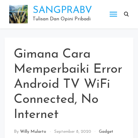
Skip
SANGPRABV
to
content
Tulisan Dan Opini Pribadi
Gimana Cara
Memperbaiki Error
Android TV WiFi
Connected, No
Internet
By
Willy Mularto
September 8, 2020
Gadget