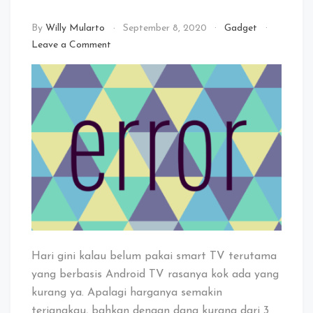
By
Willy Mularto
September 8, 2020
Gadget
on
Leave a Comment
Gimana
Cara
Memperbaiki
Error
Android
TV
WiFi
Connected,
No
Internet
Hari gini kalau belum pakai smart TV terutama
yang berbasis Android TV rasanya kok ada yang
kurang ya. Apalagi harganya semakin
terjangkau, bahkan dengan dana kurang dari 3