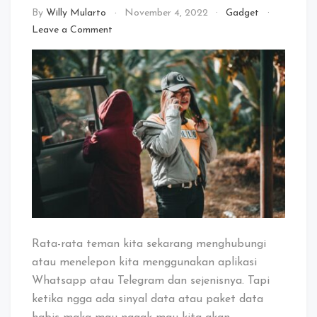
By
Willy Mularto
November 4, 2022
Gadget
on
Leave a Comment
Baca
Nih,
Cara
Gampang
Mengatasi
Masalah
Panggilan
Dialihkan
Khusus
Untuk
Pelanggan
Telkomsel
Rata-rata teman kita sekarang menghubungi
atau menelepon kita menggunakan aplikasi
Whatsapp atau Telegram dan sejenisnya. Tapi
ketika ngga ada sinyal data atau paket data