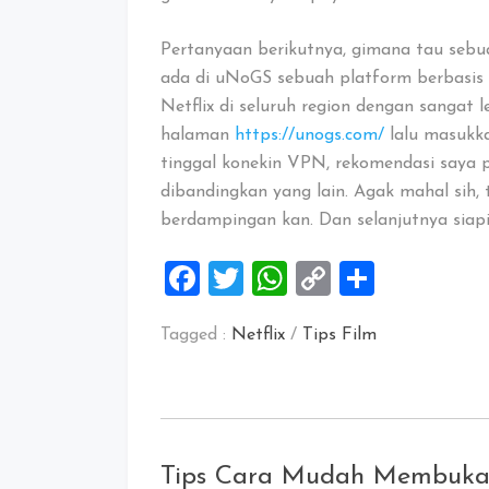
Pertanyaan berikutnya, gimana tau sebua
ada di uNoGS sebuah platform berbasis 
Netflix di seluruh region dengan sangat
halaman
https://unogs.com/
lalu masukkan
tinggal konekin VPN, rekomendasi saya 
dibandingkan yang lain. Agak mahal sih, 
berdampingan kan. Dan selanjutnya siapi
Facebook
Twitter
WhatsApp
Copy
Share
Link
Tagged :
Netflix
/
Tips Film
Tips Cara Mudah Membuka 