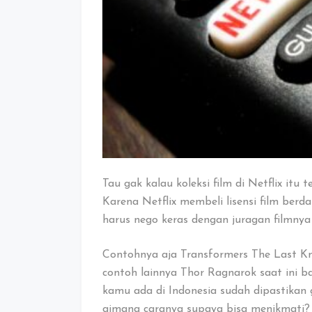
Tau gak kalau koleksi film di Netflix itu
Karena Netflix membeli lisensi film berda
harus nego keras dengan juragan filmnya 
Contohnya aja Transformers The Last Kn
contoh lainnya Thor Ragnarok saat ini b
kamu ada di Indonesia sudah dipastikan 
gimana caranya supaya bisa menikmati?