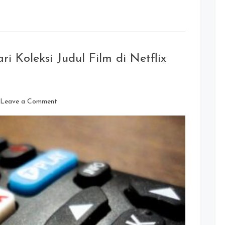
Koleksi Judul Film di Netflix
on
Leave a Comment
Gimana
Cara
Mudah
Mencari
Koleksi
Judul
Film
di
Netflix
Terlengkap