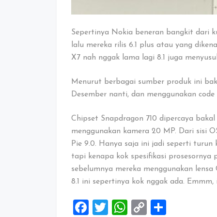
Sepertinya Nokia beneran bangkit dari k
lalu mereka rilis 6.1 plus atau yang diken
X7 nah nggak lama lagi 8.1 juga menyusul
Menurut berbagai sumber produk ini baka
Desember nanti, dan menggunakan code 
Chipset Snapdragon 710 dipercaya baka
menggunakan kamera 20 MP. Dari sisi O
Pie 9.0. Hanya saja ini jadi seperti turun 
tapi kenapa kok spesifikasi prosesornya p
sebelumnya mereka menggunakan lensa Ca
8.1 ini sepertinya kok nggak ada. Emmm, i
Facebook
Twitter
WhatsApp
Copy
Share