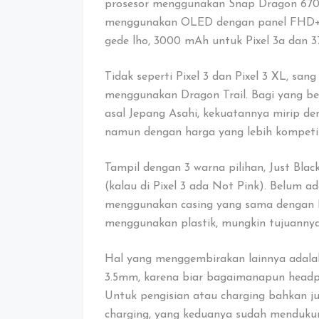
prosesor menggunakan Snap Dragon 670 
menggunakan OLED dengan panel FHD+ (
gede lho, 3000 mAh untuk Pixel 3a dan 3
Tidak seperti Pixel 3 dan Pixel 3 XL, sang 
menggunakan Dragon Trail. Bagi yang bel
asal Jepang Asahi, kekuatannya mirip de
namun dengan harga yang lebih kompetit
Tampil dengan 3 warna pilihan, Just Blac
(kalau di Pixel 3 ada Not Pink). Belum a
menggunakan casing yang sama dengan Pi
menggunakan plastik, mungkin tujuannya 
Hal yang menggembirakan lainnya adal
3.5mm, karena biar bagaimanapun headp
Untuk pengisian atau charging bahkan j
charging, yang keduanya sudah mendukung 