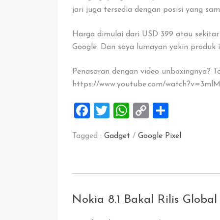
jari juga tersedia dengan posisi yang sa
Harga dimulai dari USD 399 atau sekitar
Google. Dan saya lumayan yakin produk i
Penasaran dengan video unboxingnya? To
https://www.youtube.com/watch?v=3ml
Facebook
Twitter
WhatsApp
Copy
Share
Link
Tagged :
Gadget
/
Google Pixel
Nokia 8.1 Bakal Rilis Global