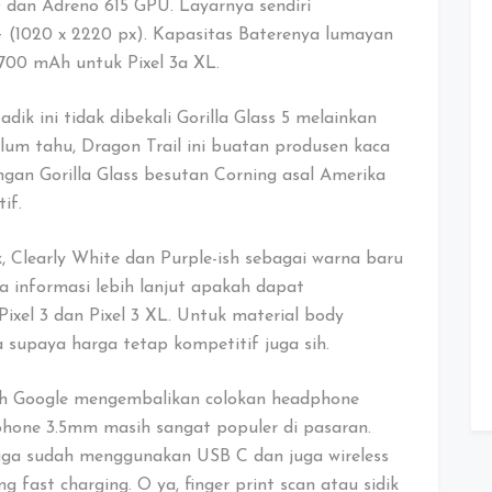
dan Adreno 615 GPU. Layarnya sendiri
1020 x 2220 px). Kapasitas Baterenya lumayan
700 mAh untuk Pixel 3a XL.
adik ini tidak dibekali Gorilla Glass 5 melainkan
um tahu, Dragon Trail ini buatan produsen kaca
ngan Gorilla Glass besutan Corning asal Amerika
if.
k, Clearly White dan Purple-ish sebagai warna baru
da informasi lebih lanjut apakah dapat
xel 3 dan Pixel 3 XL. Untuk material body
supaya harga tetap kompetitif juga sih.
ah Google mengembalikan colokan headphone
hone 3.5mm masih sangat populer di pasaran.
uga sudah menggunakan USB C dan juga wireless
fast charging. O ya, finger print scan atau sidik