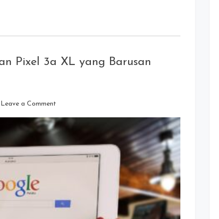
an Pixel 3a XL yang Barusan
on
Leave a Comment
Unboxing
Google
Pixel
3a
dan
Pixel
3a
XL
yang
Barusan
Resmi