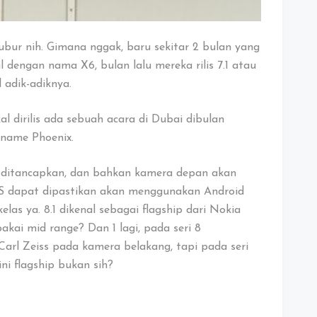
ubur nih. Gimana nggak, baru sekitar 2 bulan yang
al dengan nama X6, bulan lalu mereka rilis 7.1 atau
 adik-adiknya.
l dirilis ada sebuah acara di Dubai dibulan
name Phoenix.
l ditancapkan, dan bahkan kamera depan akan
S dapat dipastikan akan menggunakan Android
kelas ya. 8.1 dikenal sebagai flagship dari Nokia
akai mid range? Dan 1 lagi, pada seri 8
rl Zeiss pada kamera belakang, tapi pada seri
ni flagship bukan sih?