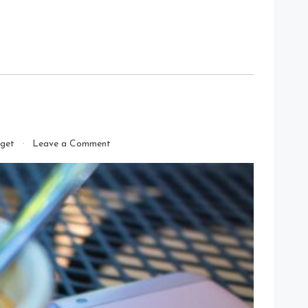
on
get
Leave a Comment
Oppo
Resmi
Umumkan
A7