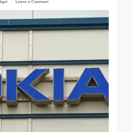
on
dget
Leave a Comment
Nokia
8.1
Bakal
Rilis
Global