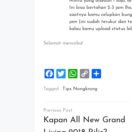
Minta yang diseduh 1 saja, se
Ini bisa bertahan 2-3 jam lh
saatnya kamu celupkan bung
jam (ini sudah terukur dan te
kalau kamu upload status leb
Selamat mencoba!
Facebook
Twitter
WhatsApp
Copy
Share
Link
Tagged :
Tips Nongkrong
Navigasi
pos
Kapan All New Grand