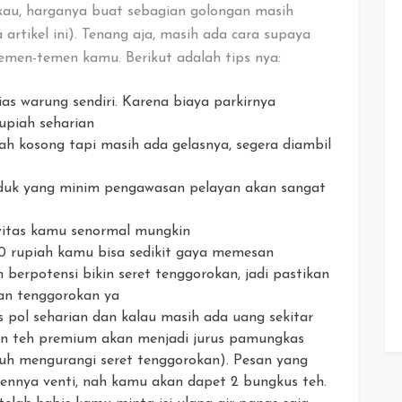
kau, harganya buat sebagian golongan masih
artikel ini). Tenang aja, masih ada cara supaya
emen-temen kamu. Berikut adalah tips nya:
lias warung sendiri. Karena biaya parkirnya
upiah seharian
h kosong tapi masih ada gelasnya, segera diambil
duduk yang minim pengawasan pelayan akan sangat
vitas kamu senormal mungkin
00 rupiah kamu bisa sedikit gaya memesan
an berpotensi bikin seret tenggorokan, jadi pastikan
an tenggorokan ya
s pol seharian dan kalau masih ada uang sekitar
n teh premium akan menjadi jurus pamungkas
uh mengurangi seret tenggorokan). Pesan yang
ennya venti, nah kamu akan dapet 2 bungkus teh.