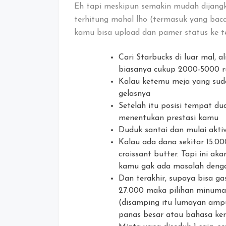
Eh tapi meskipun semakin mudah dijang
terhitung mahal lho (termasuk yang baca 
kamu bisa upload dan pamer status ke t
Cari Starbucks di luar mal, a
biasanya cukup 2000-5000 r
Kalau ketemu meja yang suda
gelasnya
Setelah itu posisi tempat 
menentukan prestasi kamu
Duduk santai dan mulai akti
Kalau ada dana sekitar 15.0
croissant butter. Tapi ini ak
kamu gak ada masalah deng
Dan terakhir, supaya bisa ga
27.000 maka pilihan minuma
(disamping itu lumayan amp
panas besar atau bahasa ker