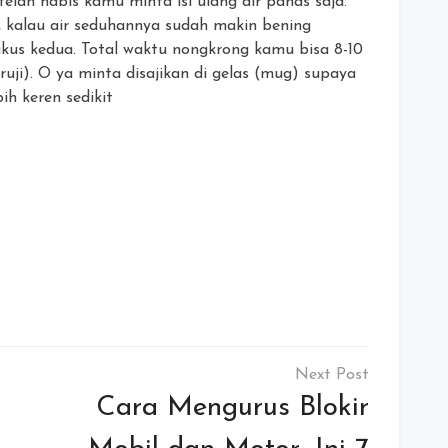
telah habis kamu minta isi ulang air panas saja.
o, kalau air seduhannya sudah makin bening
kus kedua. Total waktu nongkrong kamu bisa 8-10
ruji). O ya minta disajikan di gelas (mug) supaya
ih keren sedikit
Cara Mengurus Blokir