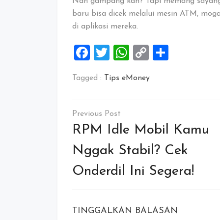
Nah gampang kan? Tapi memang sayangny
baru bisa dicek melalui mesin ATM, moga
di aplikasi mereka.
Facebook
Twitter
WhatsApp
Copy
Share
Link
Tagged :
Tips eMoney
Navigasi
pos
RPM Idle Mobil Kamu
Nggak Stabil? Cek
Onderdil Ini Segera!
TINGGALKAN BALASAN