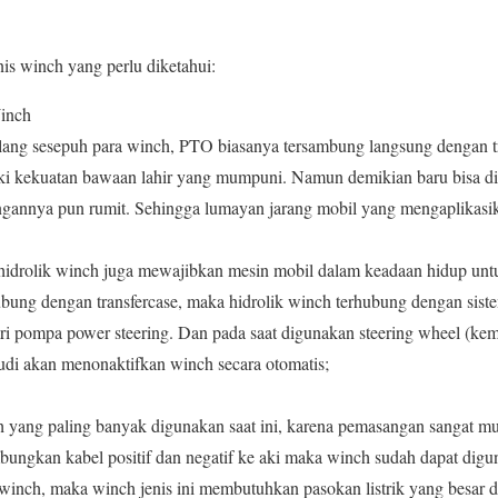
nis winch yang perlu diketahui:
inch
bilang sesepuh para winch, PTO biasanya tersambung langsung dengan t
iki kekuatan bawaan lahir yang mumpuni. Namun demikian baru bisa di
gannya pun rumit. Sehingga lumayan jarang mobil yang mengaplikasi
hidrolik winch juga mewajibkan mesin mobil dalam keadaan hidup untu
ung dengan transfercase, maka hidrolik winch terhubung dengan siste
i pompa power steering. Dan pada saat digunakan steering wheel (kemu
di akan menonaktifkan winch secara otomatis;
ch yang paling banyak digunakan saat ini, karena pemasangan sangat 
bungkan kabel positif dan negatif ke aki maka winch sudah dapat digu
inch, maka winch jenis ini membutuhkan pasokan listrik yang besar da