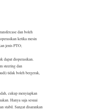
ransfercase dan boleh
operasikan ketika mesin
kan jenis PTO;
k dapat dioperasikan.
m steering dan
di) tidak boleh bergerak,
mudah, cukup menyiapkan
nakan. Hanya saja sesuai
n stabil. Sangat disarankan