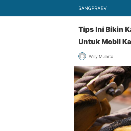
SANGPRABV
Tips Ini Biki
Untuk Mobil K
Willy Mularto