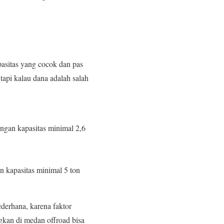
pasitas yang cocok dan pas
tapi kalau dana adalah salah
engan kapasitas minimal 2,6
an kapasitas minimal 5 ton
derhana, karena faktor
ngkan di medan offroad bisa