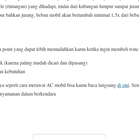
acle (rintangan) yang dihadapi, mulai dari kubangan lumpur sampai jura
pur bahkan jurang, beban mobil akan bertambah minimal 1,5x dari beba
apa point yang dapat lebih memudahkan kamu ketika ingin membeli winc
rik (karena paling mudah dicari dan dipasang)
an kebutuhan
nya seperti cara merawat AC mobil bisa kamu baca langsung
di sini
. Se
enyamanan dalam berkendara