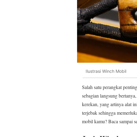
Ilustrasi Winch Mobil
Salah satu perangkat pentin
sebagian langsung bertanya,
kerekan, yang artinya alat 
terjebak sehingga memerluk
mobil kamu? Baca sampai sel