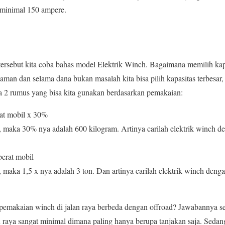
u minimal 150 ampere.
 tersebut kita coba bahas model Elektrik Winch. Bagaimana memilih ka
aman dan selama dana bukan masalah kita bisa pilih kapasitas terbesar, 
a 2 rumus yang bisa kita gunakan berdasarkan pemakaian:
at mobil x 30%
, maka 30% nya adalah 600 kilogram. Artinya carilah elektrik winch d
berat mobil
, maka 1,5 x nya adalah 3 ton. Dan artinya carilah elektrik winch deng
pemakaian winch di jalan raya berbeda dengan offroad? Jawabannya se
an raya sangat minimal dimana paling hanya berupa tanjakan saja. Seda